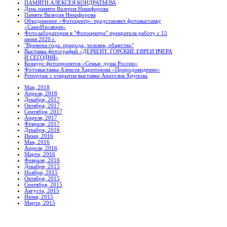
ПАМЯТИ АЛЕКСЕЯ КОНДРАТЬЕВА
День памяти Валерия Никифорова
Памяти Валерия Никифорова
Объединение «Фотоцентр» представляет фотовыставку
«СамоИзоляция»
Фотолаборатория в "Фотоцентре" прекратила работу с 15
июня 2020 г.
"Времена года: природа, человек, общество"
Выставка фотографий «ДЕРБЕНТ. ГОРСКИЕ ЕВРЕИ ВЧЕРА
И СЕГОДНЯ»
Конкурс фотопроектов «Семья- душа России»
Фотовыставка Алексея Харитонова «Природовидение»
Репортаж с открытия выставки Анатолия Хрупова
Мая, 2018
Апреля, 2018
Декабря, 2017
Октября, 2017
Сентября, 2017
Апреля, 2017
Февраля, 2017
Декабря, 2016
Июня, 2016
Мая, 2016
Апреля, 2016
Марта, 2016
Февраля, 2016
Декабря, 2015
Ноября, 2015
Октября, 2015
Сентября, 2015
Августа, 2015
Июня, 2015
Марта, 2015