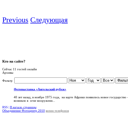
Previous
Следующая
Кто
на сайте?
Сейчас 11 гостей онлайн
Архивы
Фильт
Фильтр
Фотовыставка «Ангольский рубеж»
40 лет назад, в ноябре 1975 года, на карте Африки появилось новое государство
возникло в огне вооруженн...
RSS |
В начало страницы
Объединение Фотоцентр 2010
копии телефонов