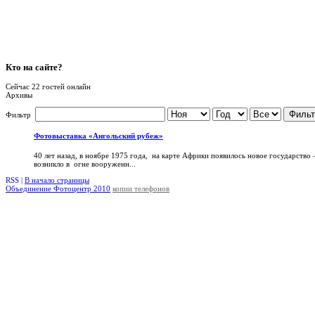
Кто
на сайте?
Сейчас 22 гостей онлайн
Архивы
Фильт
Фильтр
Фотовыставка «Ангольский рубеж»
40 лет назад, в ноябре 1975 года, на карте Африки появилось новое государство
возникло в огне вооруженн...
RSS |
В начало страницы
Объединение Фотоцентр 2010
копии телефонов