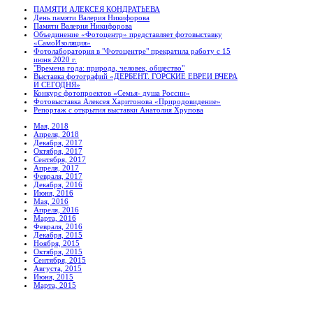
ПАМЯТИ АЛЕКСЕЯ КОНДРАТЬЕВА
День памяти Валерия Никифорова
Памяти Валерия Никифорова
Объединение «Фотоцентр» представляет фотовыставку
«СамоИзоляция»
Фотолаборатория в "Фотоцентре" прекратила работу с 15
июня 2020 г.
"Времена года: природа, человек, общество"
Выставка фотографий «ДЕРБЕНТ. ГОРСКИЕ ЕВРЕИ ВЧЕРА
И СЕГОДНЯ»
Конкурс фотопроектов «Семья- душа России»
Фотовыставка Алексея Харитонова «Природовидение»
Репортаж с открытия выставки Анатолия Хрупова
Мая, 2018
Апреля, 2018
Декабря, 2017
Октября, 2017
Сентября, 2017
Апреля, 2017
Февраля, 2017
Декабря, 2016
Июня, 2016
Мая, 2016
Апреля, 2016
Марта, 2016
Февраля, 2016
Декабря, 2015
Ноября, 2015
Октября, 2015
Сентября, 2015
Августа, 2015
Июня, 2015
Марта, 2015