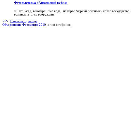
Фотовыставка «Ангольский рубеж»
40 лет назад, в ноябре 1975 года, на карте Африки появилось новое государство
возникло в огне вооруженн...
RSS |
В начало страницы
Объединение Фотоцентр 2010
копии телефонов