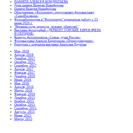
ПАМЯТИ АЛЕКСЕЯ КОНДРАТЬЕВА
День памяти Валерия Никифорова
Памяти Валерия Никифорова
Объединение «Фотоцентр» представляет фотовыставку
«СамоИзоляция»
Фотолаборатория в "Фотоцентре" прекратила работу с 15
июня 2020 г.
"Времена года: природа, человек, общество"
Выставка фотографий «ДЕРБЕНТ. ГОРСКИЕ ЕВРЕИ ВЧЕРА
И СЕГОДНЯ»
Конкурс фотопроектов «Семья- душа России»
Фотовыставка Алексея Харитонова «Природовидение»
Репортаж с открытия выставки Анатолия Хрупова
Мая, 2018
Апреля, 2018
Декабря, 2017
Октября, 2017
Сентября, 2017
Апреля, 2017
Февраля, 2017
Декабря, 2016
Июня, 2016
Мая, 2016
Апреля, 2016
Марта, 2016
Февраля, 2016
Декабря, 2015
Ноября, 2015
Октября, 2015
Сентября, 2015
Августа, 2015
Июня, 2015
Марта, 2015