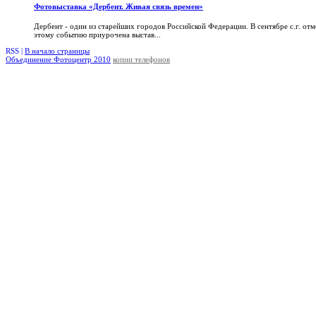
Фотовыставка «Дербент. Живая связь времен»
Дербент - один из старейших городов Российской Федерации. В сентябре с.г. отм
этому событию приурочена выстав...
RSS |
В начало страницы
Объединение Фотоцентр 2010
копии телефонов