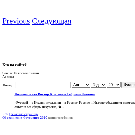
Previous
Следующая
Кто
на сайте?
Сейчас 15 гостей онлайн
Архивы
Фильт
Фильтр
Фотовыставка Виктор Ахломов – Габриеле Лентини
«Русский – в Италии, итальянец – в России»Россию и Италию объединяет многов
охватив все сферы искусства, �...
RSS |
В начало страницы
Объединение Фотоцентр 2010
копии телефонов