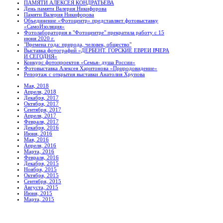
ПАМЯТИ АЛЕКСЕЯ КОНДРАТЬЕВА
День памяти Валерия Никифорова
Памяти Валерия Никифорова
Объединение «Фотоцентр» представляет фотовыставку
«СамоИзоляция»
Фотолаборатория в "Фотоцентре" прекратила работу с 15
июня 2020 г.
"Времена года: природа, человек, общество"
Выставка фотографий «ДЕРБЕНТ. ГОРСКИЕ ЕВРЕИ ВЧЕРА
И СЕГОДНЯ»
Конкурс фотопроектов «Семья- душа России»
Фотовыставка Алексея Харитонова «Природовидение»
Репортаж с открытия выставки Анатолия Хрупова
Мая, 2018
Апреля, 2018
Декабря, 2017
Октября, 2017
Сентября, 2017
Апреля, 2017
Февраля, 2017
Декабря, 2016
Июня, 2016
Мая, 2016
Апреля, 2016
Марта, 2016
Февраля, 2016
Декабря, 2015
Ноября, 2015
Октября, 2015
Сентября, 2015
Августа, 2015
Июня, 2015
Марта, 2015