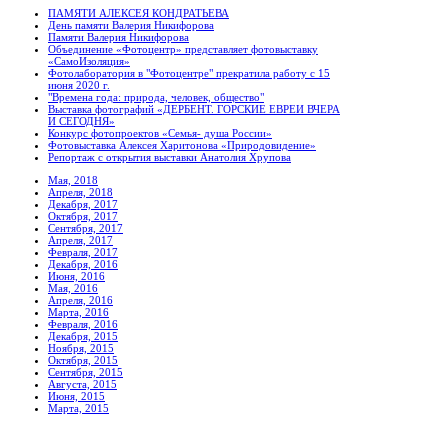
ПАМЯТИ АЛЕКСЕЯ КОНДРАТЬЕВА
День памяти Валерия Никифорова
Памяти Валерия Никифорова
Объединение «Фотоцентр» представляет фотовыставку
«СамоИзоляция»
Фотолаборатория в "Фотоцентре" прекратила работу с 15
июня 2020 г.
"Времена года: природа, человек, общество"
Выставка фотографий «ДЕРБЕНТ. ГОРСКИЕ ЕВРЕИ ВЧЕРА
И СЕГОДНЯ»
Конкурс фотопроектов «Семья- душа России»
Фотовыставка Алексея Харитонова «Природовидение»
Репортаж с открытия выставки Анатолия Хрупова
Мая, 2018
Апреля, 2018
Декабря, 2017
Октября, 2017
Сентября, 2017
Апреля, 2017
Февраля, 2017
Декабря, 2016
Июня, 2016
Мая, 2016
Апреля, 2016
Марта, 2016
Февраля, 2016
Декабря, 2015
Ноября, 2015
Октября, 2015
Сентября, 2015
Августа, 2015
Июня, 2015
Марта, 2015