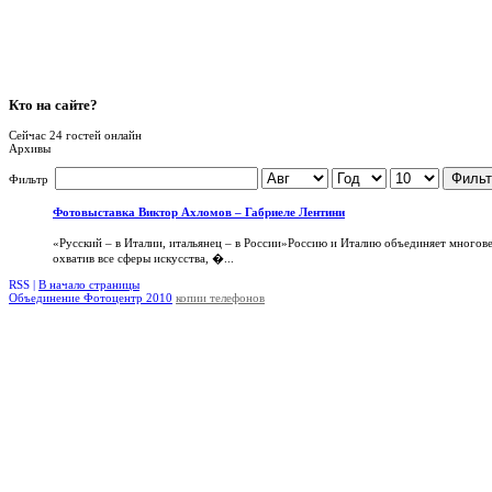
Кто
на сайте?
Сейчас 24 гостей онлайн
Архивы
Фильт
Фильтр
Фотовыставка Виктор Ахломов – Габриеле Лентини
«Русский – в Италии, итальянец – в России»Россию и Италию объединяет многов
охватив все сферы искусства, �...
RSS |
В начало страницы
Объединение Фотоцентр 2010
копии телефонов