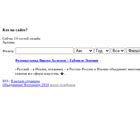
Кто
на сайте?
Сейчас 14 гостей онлайн
Архивы
Фильт
Фильтр
Фотовыставка Виктор Ахломов – Габриеле Лентини
«Русский – в Италии, итальянец – в России»Россию и Италию объединяет многов
охватив все сферы искусства, �...
RSS |
В начало страницы
Объединение Фотоцентр 2010
копии телефонов