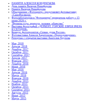
ПАМЯТИ АЛЕКСЕЯ КОНДРАТЬЕВА
День памяти Валерия Никифорова
Памяти Валерия Никифорова
Объединение «Фотоцентр» представляет фотовыставку
«СамоИзоляция»
Фотолаборатория в "Фотоцентре" прекратила работу с 15
июня 2020 г.
"Времена года: природа, человек, общество"
Выставка фотографий «ДЕРБЕНТ. ГОРСКИЕ ЕВРЕИ ВЧЕРА
И СЕГОДНЯ»
Конкурс фотопроектов «Семья- душа России»
Фотовыставка Алексея Харитонова «Природовидение»
Репортаж с открытия выставки Анатолия Хрупова
Мая, 2018
Апреля, 2018
Декабря, 2017
Октября, 2017
Сентября, 2017
Апреля, 2017
Февраля, 2017
Декабря, 2016
Июня, 2016
Мая, 2016
Апреля, 2016
Марта, 2016
Февраля, 2016
Декабря, 2015
Ноября, 2015
Октября, 2015
Сентября, 2015
Августа, 2015
Июня, 2015
Марта, 2015