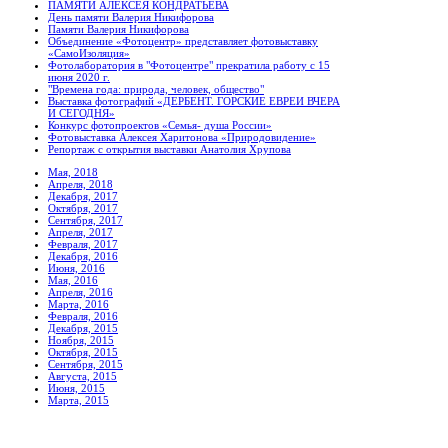
ПАМЯТИ АЛЕКСЕЯ КОНДРАТЬЕВА
День памяти Валерия Никифорова
Памяти Валерия Никифорова
Объединение «Фотоцентр» представляет фотовыставку
«СамоИзоляция»
Фотолаборатория в "Фотоцентре" прекратила работу с 15
июня 2020 г.
"Времена года: природа, человек, общество"
Выставка фотографий «ДЕРБЕНТ. ГОРСКИЕ ЕВРЕИ ВЧЕРА
И СЕГОДНЯ»
Конкурс фотопроектов «Семья- душа России»
Фотовыставка Алексея Харитонова «Природовидение»
Репортаж с открытия выставки Анатолия Хрупова
Мая, 2018
Апреля, 2018
Декабря, 2017
Октября, 2017
Сентября, 2017
Апреля, 2017
Февраля, 2017
Декабря, 2016
Июня, 2016
Мая, 2016
Апреля, 2016
Марта, 2016
Февраля, 2016
Декабря, 2015
Ноября, 2015
Октября, 2015
Сентября, 2015
Августа, 2015
Июня, 2015
Марта, 2015