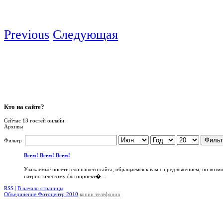
Previous
Следующая
Кто
на сайте?
Сейчас 13 гостей онлайн
Архивы
Фильт
Фильтр
Всем! Всем! Всем!
Уважаемые посетители нашего сайта, обращаемся к вам с предложением, по возм
патриотическому фотопроект�...
RSS |
В начало страницы
Объединение Фотоцентр 2010
копии телефонов