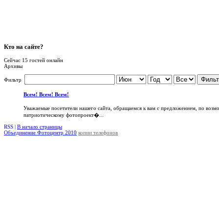
Кто
на сайте?
Сейчас 15 гостей онлайн
Архивы
Фильт
Фильтр
Всем! Всем! Всем!
Уважаемые посетители нашего сайта, обращаемся к вам с предложением, по возм
патриотическому фотопроект�...
RSS |
В начало страницы
Объединение Фотоцентр 2010
копии телефонов