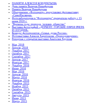
ПАМЯТИ АЛЕКСЕЯ КОНДРАТЬЕВА
День памяти Валерия Никифорова
Памяти Валерия Никифорова
Объединение «Фотоцентр» представляет фотовыставку
«СамоИзоляция»
Фотолаборатория в "Фотоцентре" прекратила работу с 15
июня 2020 г.
"Времена года: природа, человек, общество"
Выставка фотографий «ДЕРБЕНТ. ГОРСКИЕ ЕВРЕИ ВЧЕРА
И СЕГОДНЯ»
Конкурс фотопроектов «Семья- душа России»
Фотовыставка Алексея Харитонова «Природовидение»
Репортаж с открытия выставки Анатолия Хрупова
Мая, 2018
Апреля, 2018
Декабря, 2017
Октября, 2017
Сентября, 2017
Апреля, 2017
Февраля, 2017
Декабря, 2016
Июня, 2016
Мая, 2016
Апреля, 2016
Марта, 2016
Февраля, 2016
Декабря, 2015
Ноября, 2015
Октября, 2015
Сентября, 2015
Августа, 2015
Июня, 2015
Марта, 2015