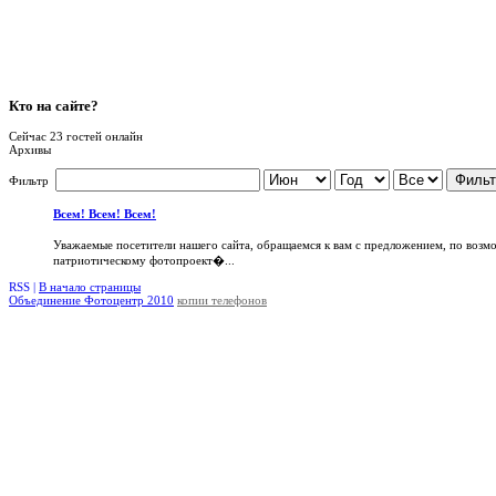
Кто
на сайте?
Сейчас 23 гостей онлайн
Архивы
Фильт
Фильтр
Всем! Всем! Всем!
Уважаемые посетители нашего сайта, обращаемся к вам с предложением, по возм
патриотическому фотопроект�...
RSS |
В начало страницы
Объединение Фотоцентр 2010
копии телефонов