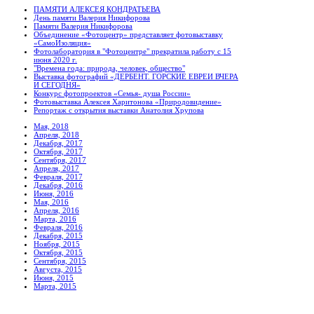
ПАМЯТИ АЛЕКСЕЯ КОНДРАТЬЕВА
День памяти Валерия Никифорова
Памяти Валерия Никифорова
Объединение «Фотоцентр» представляет фотовыставку
«СамоИзоляция»
Фотолаборатория в "Фотоцентре" прекратила работу с 15
июня 2020 г.
"Времена года: природа, человек, общество"
Выставка фотографий «ДЕРБЕНТ. ГОРСКИЕ ЕВРЕИ ВЧЕРА
И СЕГОДНЯ»
Конкурс фотопроектов «Семья- душа России»
Фотовыставка Алексея Харитонова «Природовидение»
Репортаж с открытия выставки Анатолия Хрупова
Мая, 2018
Апреля, 2018
Декабря, 2017
Октября, 2017
Сентября, 2017
Апреля, 2017
Февраля, 2017
Декабря, 2016
Июня, 2016
Мая, 2016
Апреля, 2016
Марта, 2016
Февраля, 2016
Декабря, 2015
Ноября, 2015
Октября, 2015
Сентября, 2015
Августа, 2015
Июня, 2015
Марта, 2015