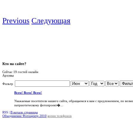
Previous
Следующая
Кто
на сайте?
Сейчас 19 гостей онлайн
Архивы
Фильт
Фильтр
Всем! Всем! Всем!
Уважаемые посетители нашего сайта, обращаемся к вам с предложением, по возм
патриотическому фотопроект�...
RSS |
В начало страницы
Объединение Фотоцентр 2010
копии телефонов