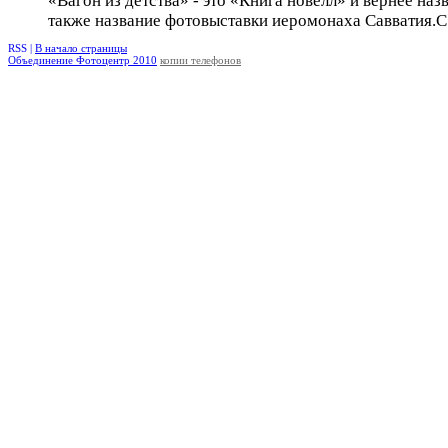
«Вагон из детства» - это «Книга новелл» и вернее наз
также название фотовыставки иеромонаха Савватия.С 
RSS |
В начало страницы
Объединение Фотоцентр 2010
копии телефонов