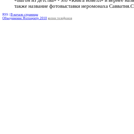
«Вагон из детства» - это «Книга новелл» и вернее наз
также название фотовыставки иеромонаха Савватия.С 
RSS |
В начало страницы
Объединение Фотоцентр 2010
копии телефонов