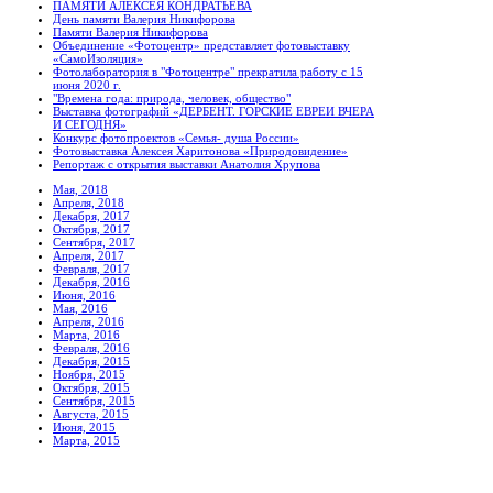
ПАМЯТИ АЛЕКСЕЯ КОНДРАТЬЕВА
День памяти Валерия Никифорова
Памяти Валерия Никифорова
Объединение «Фотоцентр» представляет фотовыставку
«СамоИзоляция»
Фотолаборатория в "Фотоцентре" прекратила работу с 15
июня 2020 г.
"Времена года: природа, человек, общество"
Выставка фотографий «ДЕРБЕНТ. ГОРСКИЕ ЕВРЕИ ВЧЕРА
И СЕГОДНЯ»
Конкурс фотопроектов «Семья- душа России»
Фотовыставка Алексея Харитонова «Природовидение»
Репортаж с открытия выставки Анатолия Хрупова
Мая, 2018
Апреля, 2018
Декабря, 2017
Октября, 2017
Сентября, 2017
Апреля, 2017
Февраля, 2017
Декабря, 2016
Июня, 2016
Мая, 2016
Апреля, 2016
Марта, 2016
Февраля, 2016
Декабря, 2015
Ноября, 2015
Октября, 2015
Сентября, 2015
Августа, 2015
Июня, 2015
Марта, 2015